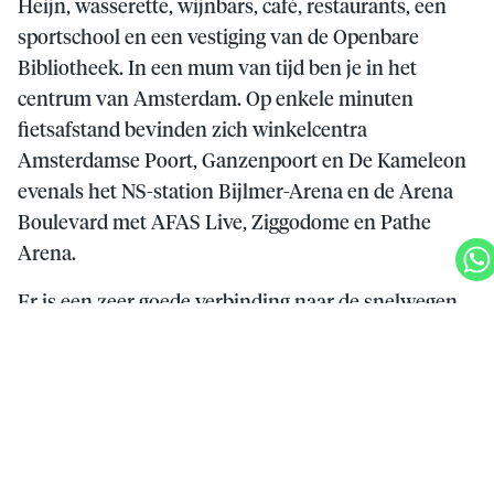
Heijn, wasserette, wijnbars, café, restaurants, een
sportschool en een vestiging van de Openbare
Bibliotheek. In een mum van tijd ben je in het
centrum van Amsterdam. Op enkele minuten
fietsafstand bevinden zich winkelcentra
Amsterdamse Poort, Ganzenpoort en De Kameleon
evenals het NS-station Bijlmer-Arena en de Arena
Boulevard met AFAS Live, Ziggodome en Pathe
Arena.
Er is een zeer goede verbinding naar de snelwegen
A1, A2, A9, A10 en Schiphol. Voor recreatie kun je
naar recreatieplas Gaasperplas en heerlijk wandelen
of hardlopen in het Gaasperpark, Diemerbos,
Bijlmerweide of het Nelson Mandelapark.
Een appartement dat alles biedt: ruimte, comfort,