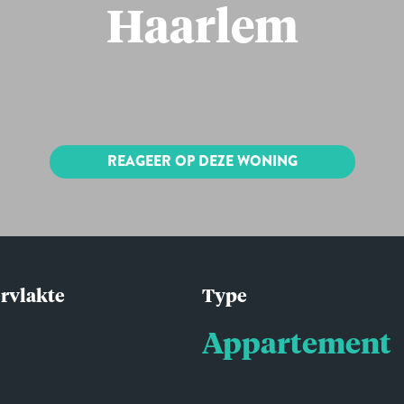
Haarlem
REAGEER OP DEZE WONING
rvlakte
Type
Appartement