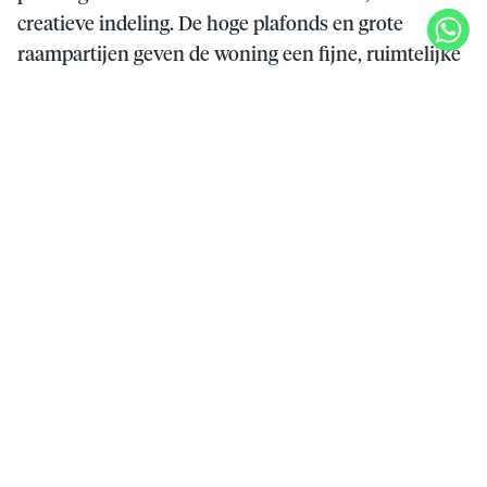
creatieve indeling. De hoge plafonds en grote
raampartijen geven de woning een fijne, ruimtelijke
sfeer. In 2020 is tevens al het noodzakelijke
onderhoud en restauratie aan de buitenkant van het
pand uitgevoerd. De foto’s en film vertellen het
verhaal.
De locatie zo midden in het historisch centrum is
geweldig. Op loopafstand van het concertgebouw,
bioscoop, de Grote Markt, restaurants en gezellige
koffietentjes.
Het centraal station Haarlem is eveneens op
loopafstand en parkeren doe je in de bijbehorende
ondergrondse parkeerkelder met elektrische
toegangsdeur naar de Pieterstraat.
En wil je even ontsnappen aan de drukte van de
stad, pak dan de fiets of de trein richting