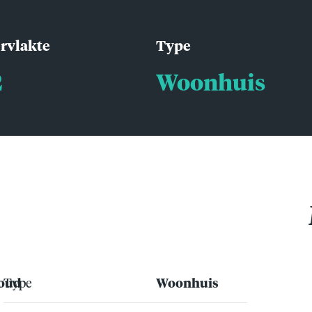
rvlakte
Type
2
Woonhuis
houd
Type
Woonhuis