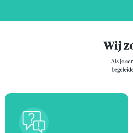
Wij z
Als je ee
begeleide