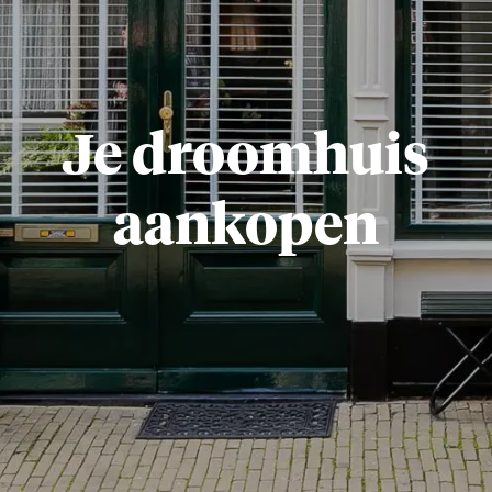
Je droomhuis
aankopen