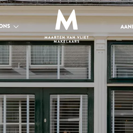
ONS
AAN