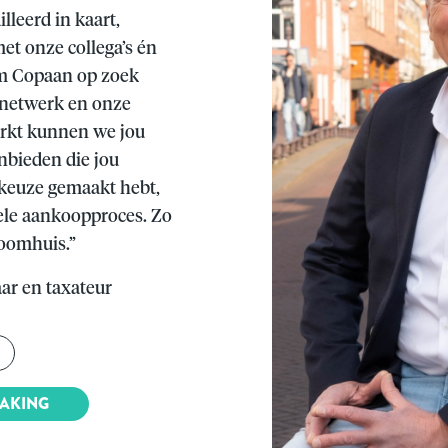
lleerd in kaart,
t onze collega’s én
m Copaan op zoek
 netwerk en onze
arkt kunnen we jou
nbieden die jou
 keuze gemaakt hebt,
hele aankoopproces. Zo
roomhuis.”
ar en taxateur
MAKING