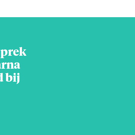
sprek
arna
 bij