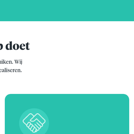
p doet
uiken. Wij
ealiseren.