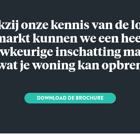
zij onze kennis van de l
markt kunnen we een hee
wkeurige inschatting m
wat je woning kan opbre
DOWNLOAD DE BROCHURE