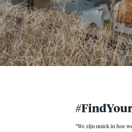
#FindYour
“We zijn uniek in hoe w