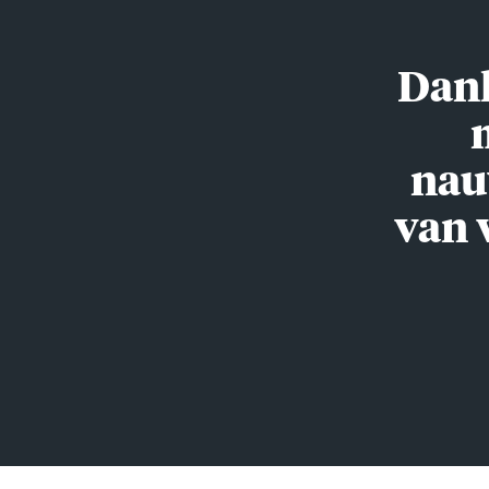
Dank
nau
van 