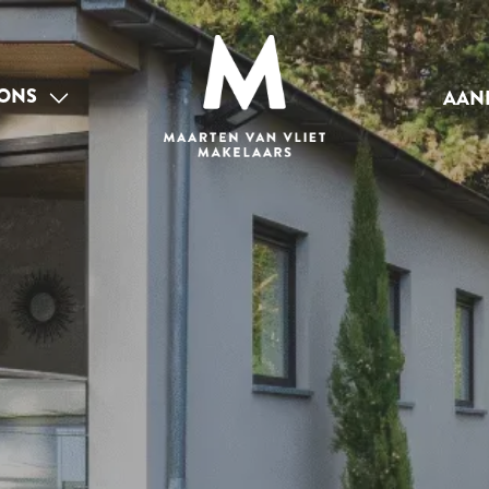
ONS
AAN