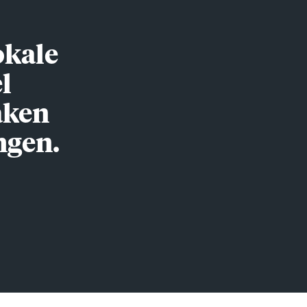
okale
l
aken
ngen.