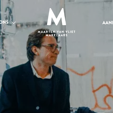
ONS
AAN