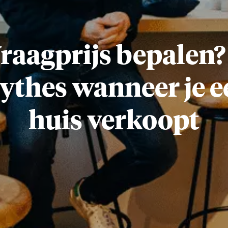
raagprijs bepalen?
ythes wanneer je e
huis verkoopt