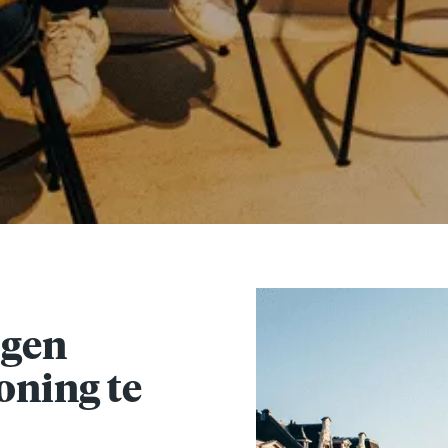
jgen
oning te