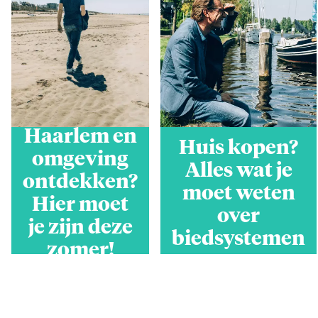
Haarlem en
Huis kopen?
omgeving
Alles wat je
ontdekken?
moet weten
Hier moet
over
je zijn deze
biedsystemen
zomer!
15 oktober 2019
31 oktober 2018