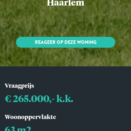
Haarlem
REAGEER OP DEZE WONING
Vraagprijs
€ 265.000,- k.k.
Woonoppervlakte
63 m2